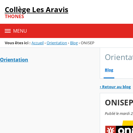
Panneau de gestion des cookies
Collège Les Aravis
Menu de la rubrique
Contenu
THONES
MENU
Vous êtes ici :
Accueil
›
Orientation
›
Blog
›
ONISEP
Orienta
Orientation
Blog
‹
Retour au blog
ONISE
Publié le mardi 2